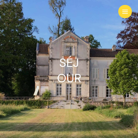
SÉJ
OUR